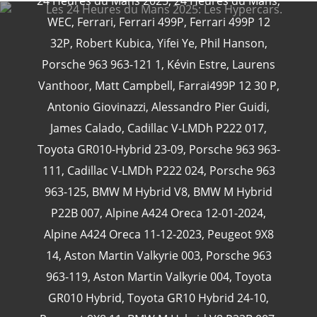
24 Heures du Mans 2025
,
24 Heures du Mans
,
WEC
,
Ferrari
,
Ferrari 499P
,
Ferrari 499P 12
32P
,
Robert Kubica
,
Yifei Ye
,
Phil Hanson
,
Porsche 963 963-121 1
,
Kévin Estre
,
Laurens
CATÉGORIES
Vanthoor
,
Matt Campbell
,
Farrai499P 12 30 P
,
Antonio Giovinazzi
,
Alessandro Pier Guidi
,
24 Heures Du Mans
(18)
James Calado
,
Cadillac V-LMDh P222 017
,
Henri Pescarolo
(8)
Toyota GR010-Hybrid 23-09
,
Porsche 963 963-
24 Heures Du Mans 1963
(5)
111
,
Cadillac V-LMDh P222 024
,
Porsche 963
24 Heures Du Mans 1967
(5)
963-125
,
BMW M Hybrid V8
,
BMW M Hybrid
Artcar
(5)
P22B 007
,
Alpine A424 Oreca 12-01-2024
,
Alpine A424 Oreca 11-12-2023
,
Peugeot 9X8
14
,
Aston Martin Valkyrie 003
,
Porsche 963
963-119
,
Aston Martin Valkyrie 004
,
Toyota
GR010 Hybrid
,
Toyota GR10 Hybrid 24-10
,