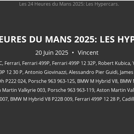
HEURES DU MANS 2025: LES HY
20 Juin 2025
Vincent
C
,
Ferrari
,
Ferrari 499P
,
Ferrari 499P 12 32P
,
Robert Kubica
,
9P 12 30 P
,
Antonio Giovinazzi
,
Alessandro Pier Guidi
,
James
Dh P222 024
,
Porsche 963 963-125
,
BMW M Hybrid V8
,
BMW M
 Martin Valkyrie 003
,
Porsche 963 963-119
,
Aston Martin Val
007
,
BMW M Hybrid V8 P22B 009
,
Ferrari 499P 12 28 P
,
Cadil