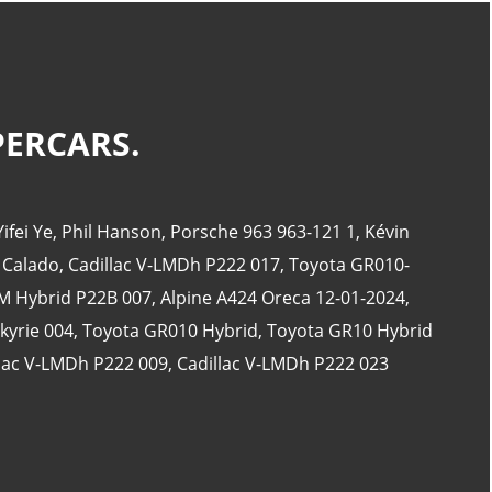
CATÉGORIES
PERCARS.
24 Heures Du Mans
(18)
Henri Pescarolo
(8)
Yifei Ye
,
Phil Hanson
,
Porsche 963 963-121 1
,
Kévin
24 Heures Du Mans 1963
(5)
 Calado
,
Cadillac V-LMDh P222 017
,
Toyota GR010-
24 Heures Du Mans 1967
(5)
 Hybrid P22B 007
,
Alpine A424 Oreca 12-01-2024
,
Artcar
(5)
kyrie 004
,
Toyota GR010 Hybrid
,
Toyota GR10 Hybrid
lac V-LMDh P222 009
,
Cadillac V-LMDh P222 023