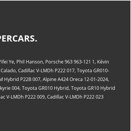
CATÉGORIES
PERCARS.
24 Heures Du Mans
(18)
Henri Pescarolo
(8)
Yifei Ye
,
Phil Hanson
,
Porsche 963 963-121 1
,
Kévin
24 Heures Du Mans 1963
(5)
 Calado
,
Cadillac V-LMDh P222 017
,
Toyota GR010-
24 Heures Du Mans 1967
(5)
 Hybrid P22B 007
,
Alpine A424 Oreca 12-01-2024
,
Artcar
(5)
kyrie 004
,
Toyota GR010 Hybrid
,
Toyota GR10 Hybrid
lac V-LMDh P222 009
,
Cadillac V-LMDh P222 023