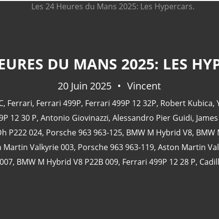
HEURES DU MANS 2025: LES HY
20 Juin 2025
Vincent
C
,
Ferrari
,
Ferrari 499P
,
Ferrari 499P 12 32P
,
Robert Kubica
,
9P 12 30 P
,
Antonio Giovinazzi
,
Alessandro Pier Guidi
,
James
Dh P222 024
,
Porsche 963 963-125
,
BMW M Hybrid V8
,
BMW M
 Martin Valkyrie 003
,
Porsche 963 963-119
,
Aston Martin Val
007
,
BMW M Hybrid V8 P22B 009
,
Ferrari 499P 12 28 P
,
Cadil